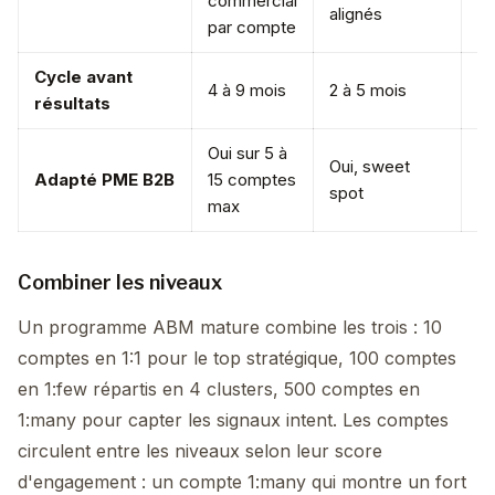
commercial
st
alignés
par compte
c
Cycle avant
4 à 9 mois
2 à 5 mois
3 
résultats
Oui sur 5 à
Oui, sweet
Ra
Adapté PME B2B
15 comptes
spot
d'
max
Combiner les niveaux
Un programme ABM mature combine les trois : 10
comptes en 1:1 pour le top stratégique, 100 comptes
en 1:few répartis en 4 clusters, 500 comptes en
1:many pour capter les signaux intent. Les comptes
circulent entre les niveaux selon leur score
d'engagement : un compte 1:many qui montre un fort