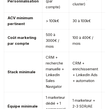
Personnalisation
(par
cluster)
at
compte)
ACV minimum
> 100k€
30 à 100k€
10
pertinent
500 à
Coût marketing
100 à 400€ /
3000€ /
10
par compte
mois
mois
CRM +
recherche
CRM +
Pl
manuelle +
enrichissement
Stack minimale
AB
LinkedIn
+ LinkedIn Ads
da
Sales
+ automation
Navigator
1 marketeur
1 
1 marketeur +
dédié + 1
ma
Équipe minimale
2-3 SDR/AE