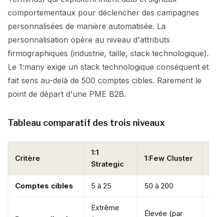
comportementaux pour déclencher des campagnes
personnalisées de manière automatisée. La
personnalisation opère au niveau d'attributs
firmographiques (industrie, taille, stack technologique).
Le 1:many exige un stack technologique conséquent et
fait sens au-delà de 500 comptes cibles. Rarement le
point de départ d'une PME B2B.
Tableau comparatif des trois niveaux
1:1
1
Critère
1:Few Cluster
Strategic
P
Comptes cibles
5 à 25
50 à 200
50
Extrême
Élevée (par
M