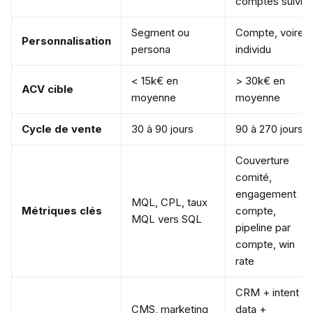
comptes suivis
Segment ou
Compte, voire
Personnalisation
persona
individu
< 15k€ en
> 30k€ en
ACV cible
moyenne
moyenne
Cycle de vente
30 à 90 jours
90 à 270 jours
Couverture
comité,
engagement
MQL, CPL, taux
Métriques clés
compte,
MQL vers SQL
pipeline par
compte, win
rate
CRM + intent
CMS, marketing
data +