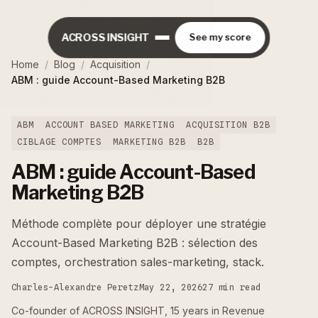
ACROSS INSIGHT
See my score
Home
/
Blog
/
Acquisition
/
ABM : guide Account-Based Marketing B2B
ABM
ACCOUNT BASED MARKETING
ACQUISITION B2B
CIBLAGE COMPTES
MARKETING B2B
B2B
ABM : guide Account-Based
Marketing B2B
Méthode complète pour déployer une stratégie
Account-Based Marketing B2B : sélection des
comptes, orchestration sales-marketing, stack.
Charles-Alexandre Peretz
May 22, 2026
27 min read
Co-founder of ACROSS INSIGHT, 15 years in Revenue