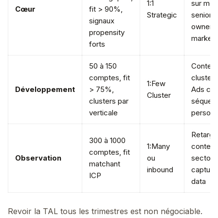
1:1
sur mes
Cœur
fit > 90%,
Strategic
senior, 
signaux
owners
propensity
marketi
forts
50 à 150
Contenu
comptes, fit
cluster,
1:Few
Développement
> 75%,
Ads cib
Cluster
clusters par
séquen
verticale
personn
Retarge
300 à 1000
1:Many
conten
comptes, fit
Observation
ou
sectorie
matchant
inbound
capture 
ICP
data
Revoir la TAL tous les trimestres est non négociable.