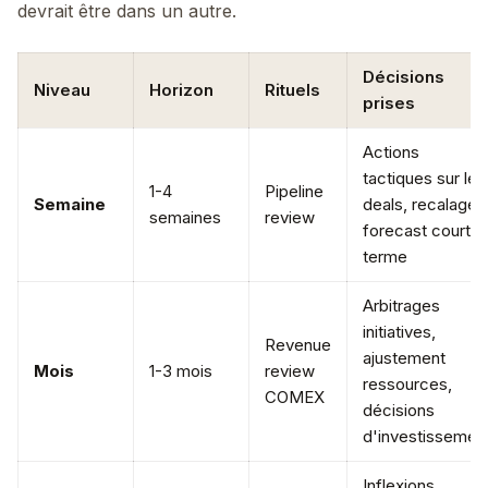
devrait être dans un autre.
Décisions
Niveau
Horizon
Rituels
prises
Actions
tactiques sur les
1-4
Pipeline
Semaine
deals, recalage
semaines
review
forecast court
terme
Arbitrages
initiatives,
Revenue
ajustement
Mois
1-3 mois
review
ressources,
COMEX
décisions
d'investissemen
Inflexions