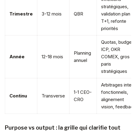
stratégiques,
Trimestre
3-12 mois
QBR
validation plan
T+1, refonte
priorités
Quotas, budgets
ICP, OKR
Planning
Année
12-18 mois
COMEX, gros
annuel
paris
stratégiques
Arbitrages inter-
1-1 CEO-
fonctionnels,
Continu
Transverse
CRO
alignement
vision, feedback
Purpose vs output : la grille qui clarifie tout