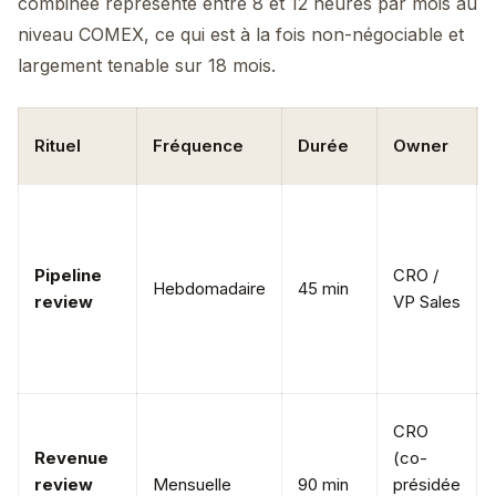
combinée représente entre 8 et 12 heures par mois au
niveau COMEX, ce qui est à la fois non-négociable et
largement tenable sur 18 mois.
Rituel
Fréquence
Durée
Owner
Pipeline
CRO /
Hebdomadaire
45 min
review
VP Sales
CRO
Revenue
(co-
review
Mensuelle
90 min
présidée