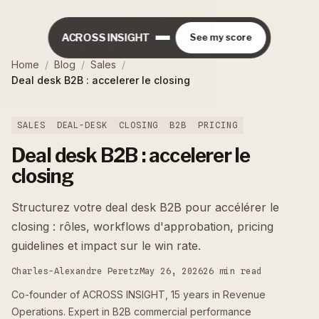
ACROSS INSIGHT
See my score
Home
/
Blog
/
Sales
/
Deal desk B2B : accelerer le closing
SALES
DEAL-DESK
CLOSING
B2B
PRICING
Deal desk B2B : accelerer le
closing
Structurez votre deal desk B2B pour accélérer le
closing : rôles, workflows d'approbation, pricing
guidelines et impact sur le win rate.
Charles-Alexandre Peretz
May 26, 2026
26 min read
Co-founder of ACROSS INSIGHT, 15 years in Revenue
Operations. Expert in B2B commercial performance