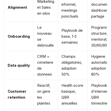
Marketing
informel,
documente
Alignment
et Sales
meetings
dashboard
en silos
ponctuels
partage
Le
Programm
Playbook de
nouveau
structure,
Onboarding
base, 1-2
se
mentorat,
semaines
debrouille
30/60/90
CRM =
Champs
Hygiene
cimetiere
obligatoires,
automatise
Data quality
de
adoption
adoption >
donnees
50%
80%
Reactif,
Health score
Playbooks
Customer
on gere
basique,
d'interventi
retention
les
QBR
QBR
plaintes
annuelles
trimestriell