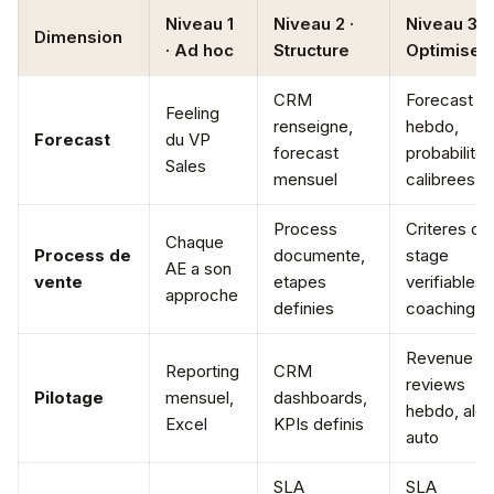
Niveau 1
Niveau 2 ·
Niveau 3 ·
Dimension
· Ad hoc
Structure
Optimise
CRM
Forecast
Feeling
renseigne,
hebdo,
Forecast
du VP
forecast
probabilites
Sales
mensuel
calibrees
Process
Criteres de
Chaque
Process de
documente,
stage
AE a son
vente
etapes
verifiables,
approche
definies
coaching
Revenue
Reporting
CRM
reviews
Pilotage
mensuel,
dashboards,
hebdo, aler
Excel
KPIs definis
auto
SLA
SLA