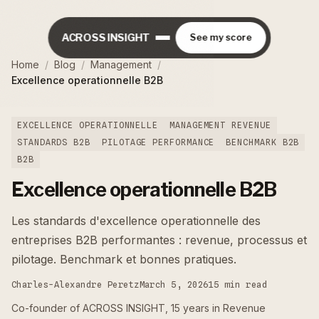
ACROSS INSIGHT
See my score
Home
/
Blog
/
Management
/
Excellence operationnelle B2B
EXCELLENCE OPERATIONNELLE
MANAGEMENT REVENUE
STANDARDS B2B
PILOTAGE PERFORMANCE
BENCHMARK B2B
B2B
Excellence operationnelle B2B
Les standards d'excellence operationnelle des
entreprises B2B performantes : revenue, processus et
pilotage. Benchmark et bonnes pratiques.
Charles-Alexandre Peretz
March 5, 2026
15 min read
Co-founder of ACROSS INSIGHT, 15 years in Revenue