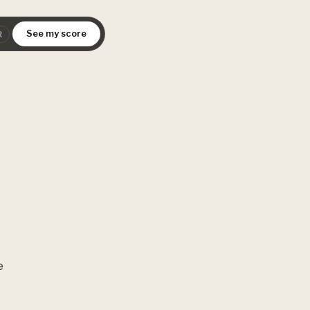
See my score
R
e