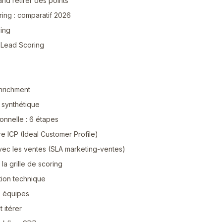
nd retirer des points
ring : comparatif 2026
ing
n Lead Scoring
nrichment
 synthétique
onnelle : 6 étapes
tre ICP (Ideal Customer Profile)
avec les ventes (SLA marketing-ventes)
 la grille de scoring
tion technique
s équipes
 itérer