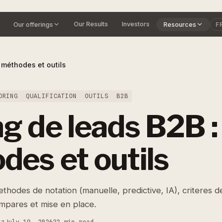
Our Results
Investors
Our offerings
Resources
F
 méthodes et outils
ORING
QUALIFICATION
OUTILS
B2B
g de leads B2B :
des et outils
thodes de notation (manuelle, predictive, IA), criteres d
compares et mise en place.
tz
July 19, 2026
22 min read