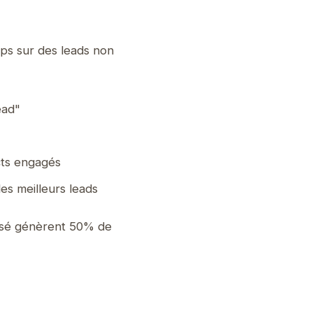
ps sur des leads non
ead"
cts engagés
es meilleurs leads
isé génèrent 50% de