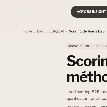
ACROSS INSIGHT
Home
/
Blog
/
SDR/BDR
/
Scoring de leads B2B :
PROSPECTION
LEAD-SC
Scorin
métho
Lead scoring B2B : me
qualification, outils 
Charles-Alexandre Pere