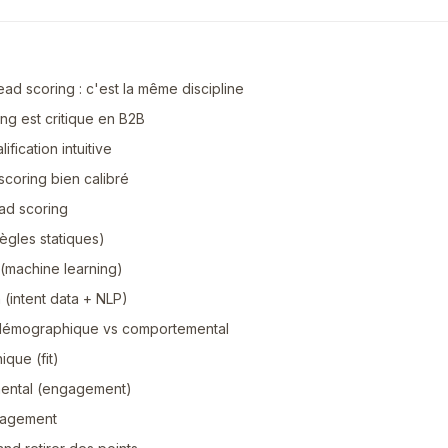
ead scoring : c'est la même discipline
ng est critique en B2B
lification intuitive
coring bien calibré
ad scoring
règles statiques)
f (machine learning)
 (intent data + NLP)
: démographique vs comportemental
que (fit)
ental (engagement)
ngagement