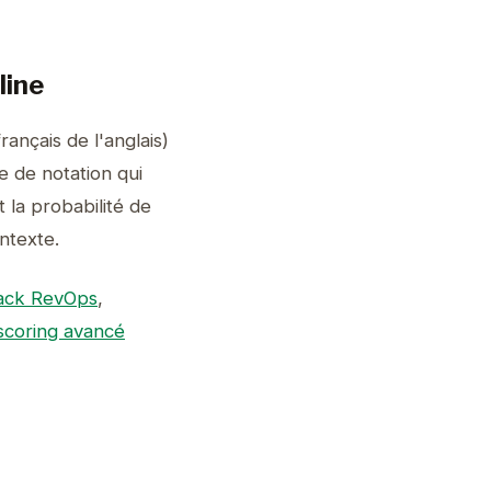
line
rançais de l'anglais)
e de notation qui
 la probabilité de
ontexte.
ack RevOps
,
scoring avancé