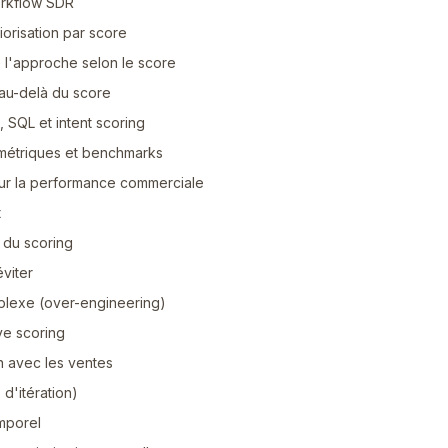
orkflow SDR
iorisation par score
 l'approche selon le score
: au-delà du score
 SQL et intent scoring
 métriques et benchmarks
ur la performance commerciale
t
 du scoring
éviter
mplexe (over-engineering)
ive scoring
on avec les ventes
 d'itération)
mporel