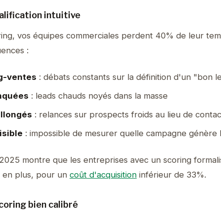
alification intuitive
ing, vos équipes commerciales perdent 40% de leur tem
uences :
ng-ventes
: débats constants sur la définition d'un "bon l
nquées
: leads chauds noyés dans la masse
allongés
: relances sur prospects froids au lieu de conta
isible
: impossible de mesurer quelle campagne génère l
2025 montre que les entreprises avec un scoring formal
e en plus, pour un
coût d'acquisition
inférieur de 33%.
oring bien calibré