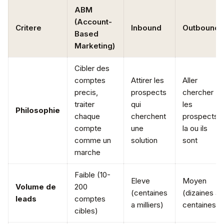
ABM
(Account-
Critere
Inbound
Outbound
Based
Marketing)
Cibler des
comptes
Attirer les
Aller
precis,
prospects
chercher
traiter
qui
les
Philosophie
chaque
cherchent
prospects
compte
une
la ou ils
comme un
solution
sont
marche
Faible (10-
Eleve
Moyen
Volume de
200
(centaines
(dizaines a
leads
comptes
a milliers)
centaines)
cibles)